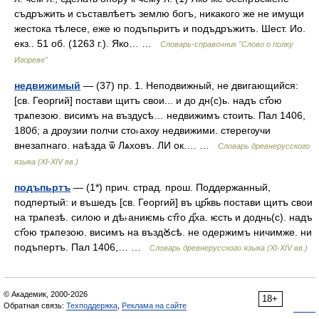
съдръжить и съставлѣетъ землю богъ, никакого же не имущи
жестока тѣлесе, еже ю подъпьритъ и подъдръжитъ. Шест. Ио.
екз.. 51 об. (1263 г.). Яко… …
Словарь-справочник "Слово о полку
Игореве"
недвижимый
— (37) пр. 1. Неподвижный, не двигающийся:
[св. Георгий] постави щитъ свои... и до дн(с)ь. надъ ст҃ою
трѧпезою. висимъ на въздусѣ… недвижимъ стоить. Пал 1406,
180б; а дрѹзии полчи сто˫ахѹ недвижими. стерегѹчи
внезапнаго. наѣзда ѿ Лѧховъ. ЛИ ок.… …
Словарь древнерусского
языка (XI-XIV вв.)
подъпьртъ
— (1*) прич. страд. прош. Поддержанный,
подпертый: и въшедъ [св. Георгий] въ цр҃квь постави щитъ свои
на трѧпезѣ. силою и дѣ˫аниѥмь ст҃го д҃ха. ѥсть и доднь(с). надъ
ст҃ою трѧпезою. висимъ на въздꙊсѣ. не одержимъ ничимже. ни
подъпертъ. Пал 1406,… …
Словарь древнерусского языка (XI-XIV вв.)
© Академик, 2000-2026
18+
Обратная связь:
Техподдержка
,
Реклама на сайте