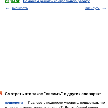
Игры ⚽
Поможем решить контрольную работу
висикостъ
висноути
Смотреть что такое "висимъ" в других словарях:
подперети
— Подпереть подперети укрепить, поддержать что
л. чем л.; сделать опору к чему л. (1) Яко же беспрѣсмене