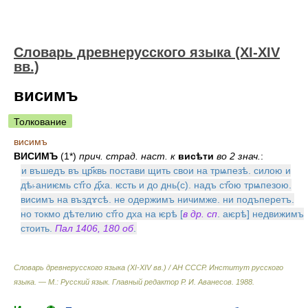
Словарь древнерусского языка (XI-XIV
вв.)
висимъ
Толкование
висимъ
ВИСИМЪ
(1*)
прич. страд. наст. к
висѣти
во 2 знач.
:
и въшедъ въ цр҃квь постави щить свои на трѩпезѣ. силою и
дѣ˫аниѥмь ст҃го д҃ха. ѥсть и до днь(с). надъ ст҃ою трѩпезою.
висимъ на въздɤсѣ. не одержимъ ничимже. ни подъперетъ.
но токмо дѣтелию ст҃го дха на ѥрѣ [
в др. сп
. аѥрѣ] недвижимъ
стоить.
Пал 1406, 180 об
.
Словарь древнерусского языка (XI-XIV вв.) / АН СССР. Институт русского
языка. — М.: Русский язык
.
Главный редактор Р. И. Аванесов
.
1988
.